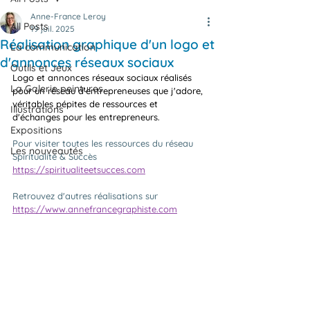
Anne-France Leroy
All Posts
19 juil. 2025
Réalisation graphique d'un logo et
La communication
d'annonces réseaux sociaux
Outils et Jeux
Logo et annonces réseaux sociaux réalisés 
La Galerie peintures
pour un réseau d'entrepreneuses que j'adore, 
véritables pépites de ressources et 
Illustrations
d'échanges pour les entrepreneurs. 
Expositions
Pour visiter toutes les ressources du réseau 
Les nouveautés
Spiritualité & Succès
https://spiritualiteetsucces.com
Retrouvez d'autres réalisations sur
https://www.annefrancegraphiste.com