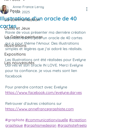
Anne-France Leroy
All Posts
2 avr. 2025
Illustrations d'un oracle de 40
La communication
cartes
Outils et Jeux
Ravie de vous présenter ma dernière création 
La Galerie peintures
des illustrations pour un oracle de 40 cartes 
qui a pour thème l'Amour. Des illustrations 
Illustrations
simples et légères que j'ai adoré les réalisés. 
Expositions
Les Illustrations ont été réalisées pour Evelyne 
Les nouveautés
Darves et son oracle IN LOVE. Merci Evelyne 
pour ta confiance. je vous mets sont lien 
facebook 
Pour prendre contact avec Evelyne
https://www.facebook.com/evelyne.darves
Retrouver d’autres créations sur
https://www.annefrancegraphiste.com
#graphiste
#communicationvisuelle
#creation
graphique
#graphismedesign
#graphistefreela