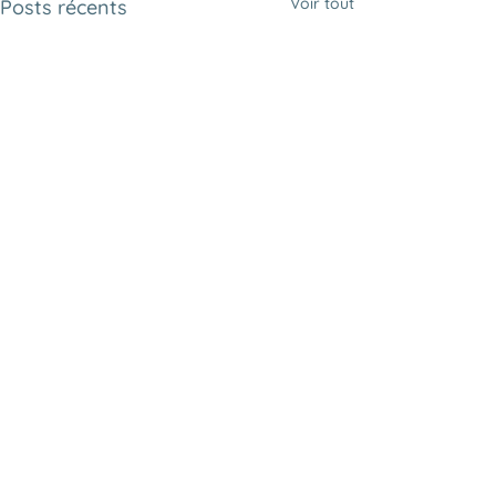
Voir tout
Posts récents
Commentaires
Rédigez un commentaire...