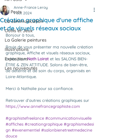
Anne-France Leroy
All Posts
1 oct. 2024
Création graphique d'une affiche
La communication
et de visuels réseaux sociaux
Outils et Jeux
Bonjour à tous,
La Galerie peintures
Ravie de vous présenter ma nouvelle création 
Illustrations
graphique, Affiche et visuels réseaux sociaux, 
Expositions
créée pour 
Nath Loirat
 et les SALONS BIEN-
ÊTRE & ZEN ATTITUDE. Salons de bien-être, 
Les nouveautés
de détente et de soin du corps, organisés en 
Loire-Atlantique.
Merci à Nathalie pour sa confiance.
Retrouver d’autres créations graphiques sur
https://www.annefrancegraphiste.com
#graphistefreelance
#communicationvisuelle
#affiches
#creationgraphique
#graphismedesi
gn
#evenementiel
#salonbienetreetmedecine
douce