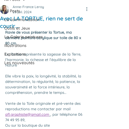
Anne-France Leroy
All Posts
26 juil. 2024
Avec LA TORTUE, rien ne sert de
La communication
courir…
Outils et Jeux
Ravie de vous présenter la Tortue, ma 
La Galerie peintures
dernière peinture acrylique sur toile de 80 x 
80 cm.
Illustrations
Expositions
La Tortue représente la sagesse de la Terre, 
l’harmonie, la richesse et l’équilibre de la 
Les nouveautés
Nature
Elle vibre la paix, la longévité, la stabilité, la 
détermination, la régularité, la patience, la 
souveraineté et la force intérieure, la 
compréhension, prendre le temps…
Vente de la Toile originale et pré-vente des 
reproductions me contacter par mail 
afl.graphiste@gmail.com
, par téléphone 06 
74 49 95 89,
Ou sur la boutique du site